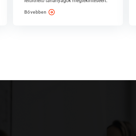
letölthető tananyagok megtekintéséért.
Bővebben