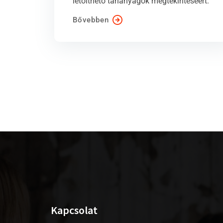
letölthető tananyagok megtekintéséért.
Bővebben
Kapcsolat