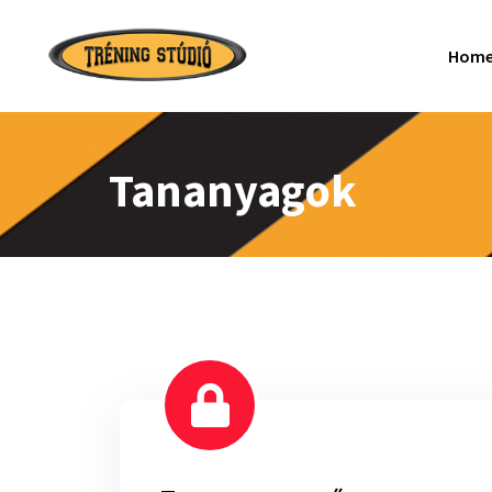
Hom
Tananyagok