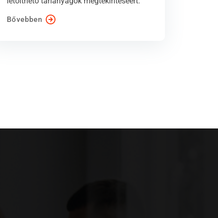
letölthető tananyagok megtekintéséért.
Bővebben