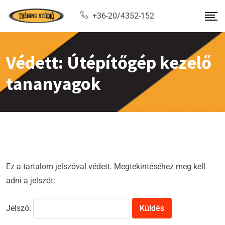
+36-20/4352-152
Védett: Útépítőgép kezelő
tananyagok
Ez a tartalom jelszóval védett. Megtekintéséhez meg kell
adni a jelszót:
Jelszó: