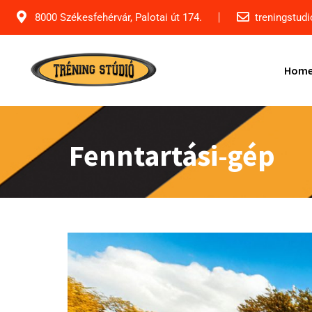
8000 Székesfehérvár, Palotai út 174.
treningstud
Hom
Fenntartási-gép