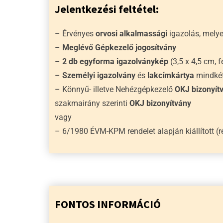
Jelentkezési feltétel:
– Érvényes
orvosi alkalmassági
igazolás, melye
–
Meglévő Gépkezelő jogosítvány
–
2 db egyforma igazolványkép
(3,5 x 4,5 cm, 
–
Személyi igazolvány
és
lakcímkártya
mindkét
– Könnyű- illetve Nehézgépkezelő
OKJ bizonyít
szakmairány szerinti
OKJ bizonyítvány
vagy
– 6/1980 ÉVM-KPM rendelet alapján kiállított (r
FONTOS INFORMÁCIÓ