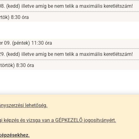
. (kedd) illetve amíg be nem telik a maximális keretlétszám!
rtök) 8:30 óra
r 09. (péntek) 11:30 óra
. (kedd) illetve amíg be nem telik a maximális keretlétszám!
törtök) 8:30 óra
nyszerzési lehetőség.
sági képzés és vizsga van a GÉPKEZELŐ jogosítványért
.
 képzésekhez.