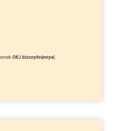
eznek
OKJ bizonyítvánnyal
,