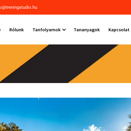
io@treningstudio.hu
e
Rólunk
Tanfolyamok
Tananyagok
Kapcsolat