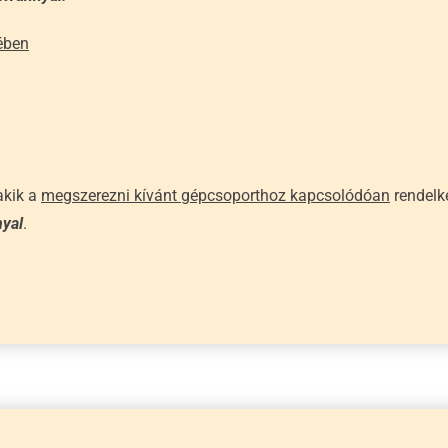
tében
akik a
megszerezni kívánt gépcsoporthoz kapcsolódóan
rendelk
nyal
.