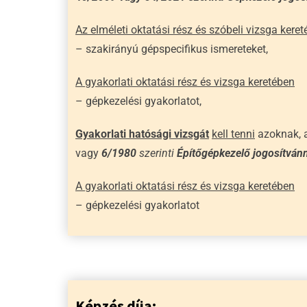
Az elméleti oktatási rész és szóbeli vizsga kere
– szakirányú gépspecifikus ismereteket,
A gyakorlati oktatási rész és vizsga keretében
– gépkezelési gyakorlatot,
Gyakorlati hatósági vizsgát
kell tenni
azoknak, 
vagy
6/1980
szerinti
Építőgépkezelő jogosítván
A gyakorlati oktatási rész és vizsga keretében
– gépkezelési gyakorlatot
Képzés díja
: