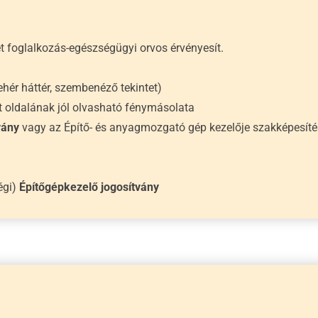
t foglalkozás-egészségügyi orvos érvényesít.
fehér háttér, szembenéző tekintet)
 oldalának jól olvasható fénymásolata
vány
vagy az Építő- és anyagmozgató gép kezelője szakképesítés
égi)
Építőgépkezelő jogosítvány