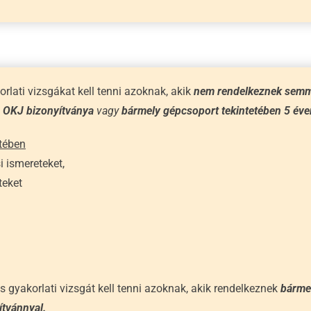
orlati vizsgákat kell tenni azoknak, akik
nem rendelkeznek semm
ó OKJ bizonyítványa
vagy
bármely gépcsoport tekintetében 5 éve
etében
 ismereteket,
teket
s gyakorlati vizsgát kell tenni azoknak, akik rendelkeznek
bármel
ítvánnyal.