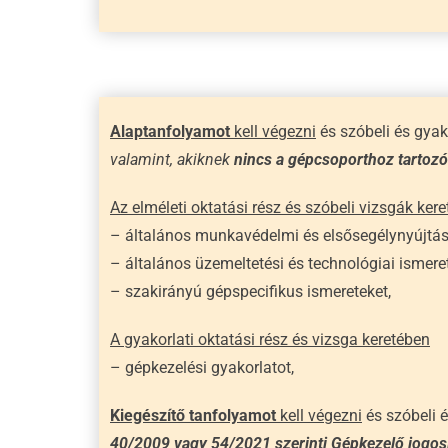
Alaptanfolyamot
kell végezni
és szóbeli és gyak
valamint, akiknek
nincs a gépcsoporthoz tartoz
Az elméleti oktatási rész és szóbeli vizsgák ker
– általános munkavédelmi és elsősegélynyújtási
– általános üzemeltetési és technológiai ismere
– szakirányú gépspecifikus ismereteket,
A gyakorlati oktatási rész és vizsga keretében
– gépkezelési gyakorlatot,
Kiegészítő tanfolyamot
kell végezni
és szóbeli é
40/2009 vagy 54/2021 szerinti Gépkezelő jogos