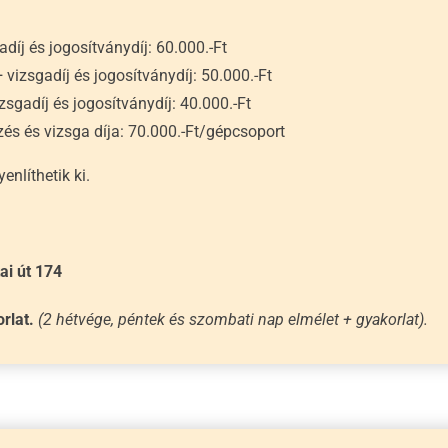
díj és jogosítványdíj: 60.000.-Ft
vizsgadíj és jogosítványdíj: 50.000.-Ft
zsgadíj és jogosítványdíj: 40.000.-Ft
és és vizsga díja: 70.000.-Ft/gépcsoport
nlíthetik ki.
ai út 174
orlat.
(2 hétvége, péntek és szombati nap elmélet + gyakorlat).