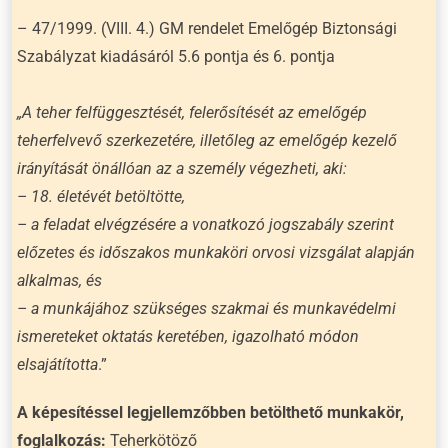
– 47/1999. (VIII. 4.) GM rendelet Emelőgép Biztonsági
Szabályzat kiadásáról 5.6 pontja és 6. pontja
„A teher felfüggesztését, felerősítését az emelőgép
teherfelvevő szerkezetére, illetőleg az emelőgép kezelő
irányítását önállóan az a személy végezheti, aki:
– 18. életévét betöltötte,
– a feladat elvégzésére a vonatkozó jogszabály szerint
előzetes és időszakos munkaköri orvosi vizsgálat alapján
alkalmas, és
– a munkájához szükséges szakmai és munkavédelmi
ismereteket oktatás keretében, igazolható módon
elsajátította
.”
A képesítéssel legjellemzőbben betölthető munkakör,
foglalkozás:
Teherkötöző